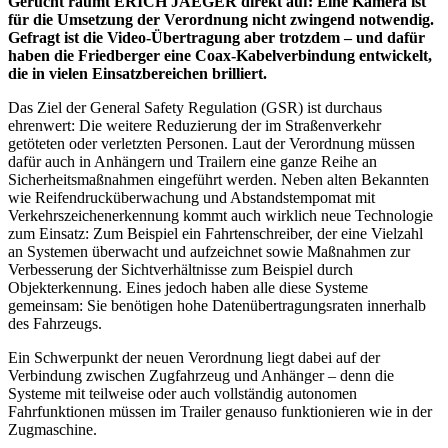
Gerücht räumt ERICH JAEGER direkt auf: Eine Kamera ist
für die Umsetzung der Verordnung nicht zwingend notwendig.
Gefragt ist die Video-Übertragung aber trotzdem – und dafür
haben die Friedberger eine Coax-Kabelverbindung entwickelt,
die in vielen Einsatzbereichen brilliert.
Das Ziel der General Safety Regulation (GSR) ist durchaus
ehrenwert: Die weitere Reduzierung der im Straßenverkehr
getöteten oder verletzten Personen. Laut der Verordnung müssen
dafür auch in Anhängern und Trailern eine ganze Reihe an
Sicherheitsmaßnahmen eingeführt werden. Neben alten Bekannten
wie Reifendruck­überwachung und Abstandstempomat mit
Verkehrszeichenerkennung kommt auch wirklich neue Technologie
zum Einsatz: Zum Beispiel ein Fahrtenschreiber, der eine Vielzahl
an Systemen überwacht und aufzeichnet sowie Maßnahmen zur
Verbesserung der Sichtverhältnisse zum Beispiel durch
Objekterkennung. Eines jedoch haben alle diese Systeme
gemeinsam: Sie benötigen hohe Datenübertragungsraten innerhalb
des Fahrzeugs.
Ein Schwerpunkt der neuen Verordnung liegt dabei auf der
Verbindung zwischen Zugfahrzeug und Anhänger – denn die
Systeme mit teilweise oder auch vollständig autonomen
Fahrfunktionen müssen im Trailer genauso funktionieren wie in der
Zugmaschine.