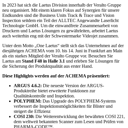
In 2023 hat sich die Laetus Division innerhalb der Veralto Gruppe
neu organisiert. Mit einem klaren Fokus auf Synergien für unsere
Endkunden sind die Business Units Track & Trace und Vision
Inspection seitdem ein Teil der ALLTEC Angewandte Laserlicht
Technologie GmbH. Um die einwandfreie Zusammenarbeit von
Druckern und Laetus Lösungen zu gewährleiten, arbeitet Laetus
auch weiterhin eng mit der Schwestermarke Videojet zusammen.
Unter dem Motto „One Laetus“ stellt sich das Unternehmen auf der
diesjährigen ACHEMA vom 10. bis 14. Juni in Frankfurt am Main
als ein starkes Mitglied der Veralto Gruppe vor. Besuchen Sie
Laetus am
Stand F48 in Halle 3.1
und erleben Sie Lösungen für
die Sicherung der Produktqualität aus erster Hand.
Diese Highlights werden auf der ACHEMA präsentiert:
ARGUS 4.6.2:
Die neueste Version der ARGUS-
Produktreihe bietet erweiterte Funktionen zur
Qualitätskontrolle und Inspektion.
POLYPHEM:
Das Upgrade des POLYPHEM-Systems
verbessert die Inspektionsmöglichkeiten für Blister und
steigert die Effizienz
COSI 230:
Die Weiterentwicklung der bewährten COSI 221,
dem weltweit bekannten Scanner zum Lesen und Prüfen von
PHARMA-CODE™.