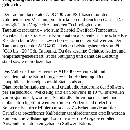
gebracht.
Der Taupunktgenerator ADG400 von PST basiert auf der
volumetrischen Mischung von trockenen und feuchten Gasen. Das
ermöglicht im Vergleich zu anderen Technologien zur
Taupunkterzeugung – wie zum Beispiel Zweifach-Temperatur,
Zweifach-Druck oder eine Kombination aus beidem – die schnellste
Reaktion beim Wechsel zwischen verschiedenen Sollwerten. Der
Taupunktgenerator ADG400 hat einen Leistungsbereich von -80
°Cdp bis +20 °Cdp Taupunkt. Da das gesamte Gehäuse isoliert und
temperatur­gesteuert ist, ist die Sättigung und damit die Leistung
stabil sowie reproduzierbar.
Das Vollfarb-Touchscreen des ADG400 vereinfacht und
beschleunigt die Einrichtung sowie die Bedienung. Der
Hauptbildschirm zeigt sowohl Status- als auch
Diagnoseinformationen an und erlaubt die Änderung der Sollwerte
per Tastendruck. Werkseitig sind elf Sollwerte in 10 °C-Intervallen
vorprogrammiert, wodurch Standardkalibrierungen schnell und
einfach durchgeführt werden können. Zudem sind dreizehn
Sollwerte benutzerdefinierbar, sodass Zwischenpunkte auf der
Grundlage spezifischer Kalibrierungsanforderungen erstellt werden
können. Die vollständige Kontrolle über die Ausgabe erhalten
Anwender mit dem eingebauten Sollwert-Editor.