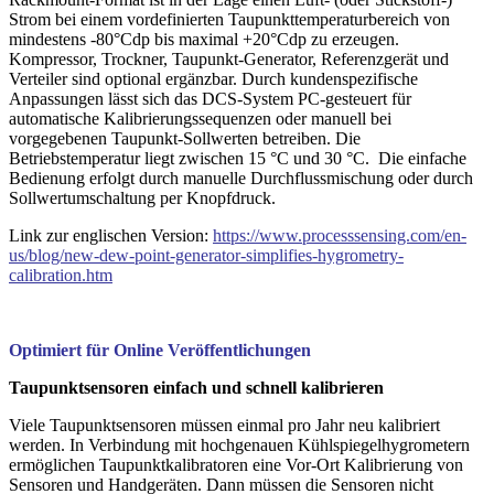
Strom bei einem vordefinierten Taupunkttemperaturbereich von
mindestens -80°Cdp bis maximal +20°Cdp zu erzeugen.
Kompressor, Trockner, Taupunkt-Generator, Referenzgerät und
Verteiler sind optional ergänzbar. Durch kundenspezifische
Anpassungen lässt sich das DCS-System PC-gesteuert für
automatische Kalibrierungssequenzen oder manuell bei
vorgegebenen Taupunkt-Sollwerten betreiben. Die
Betriebstemperatur liegt zwischen 15 °C und 30 °C. Die einfache
Bedienung erfolgt durch manuelle Durchflussmischung oder durch
Sollwertumschaltung per Knopfdruck.
Link zur englischen Version:
https://www.processsensing.com/en-
us/blog/new-dew-point-generator-simplifies-hygrometry-
calibration.htm
Optimiert für Online Veröffentlichungen
Taupunktsensoren einfach und schnell kalibrieren
Viele Taupunktsensoren müssen einmal pro Jahr neu kalibriert
werden. In Verbindung mit hochgenauen Kühlspiegelhygrometern
ermöglichen Taupunktkalibratoren eine Vor-Ort Kalibrierung von
Sensoren und Handgeräten. Dann müssen die Sensoren nicht