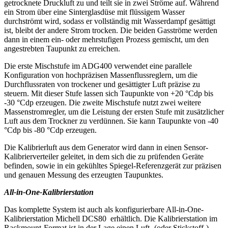
getrocknete Druckluft zu und teilt sie in zwei Ströme auf. Während
ein Strom über eine Sinterglasdüse mit flüssigem Wasser
durchströmt wird, sodass er vollständig mit Wasserdampf gesättigt
ist, bleibt der andere Strom trocken. Die beiden Gasströme werden
dann in einem ein- oder mehrstufigen Prozess gemischt, um den
angestrebten Taupunkt zu erreichen.
Die erste Mischstufe im ADG400 verwendet eine parallele
Konfiguration von hochpräzisen Massenflussreglern, um die
Durchflussraten von trockener und gesättigter Luft präzise zu
steuern. Mit dieser Stufe lassen sich Taupunkte von +20 °Cdp bis
-30 °Cdp erzeugen. Die zweite Mischstufe nutzt zwei weitere
Massenstromregler, um die Leistung der ersten Stufe mit zusätzlicher
Luft aus dem Trockner zu verdünnen. Sie kann Taupunkte von -40
°Cdp bis -80 °Cdp erzeugen.
Die Kalibrierluft aus dem Generator wird dann in einen Sensor-
Kalibrierverteiler geleitet, in dem sich die zu prüfenden Geräte
befinden, sowie in ein gekühltes Spiegel-Referenzgerät zur präzisen
und genauen Messung des erzeugten Taupunktes.
All-in-One-Kalibrierstation
Das komplette System ist auch als konfigurierbare All-in-One-
Kalibrierstation Michell DCS80 erhältlich. Die Kalibrierstation im
Rackmount-Format ist in der Lage einen Luft- (oder Stickstoff-)