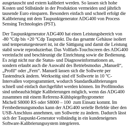
ausgetauscht und extern kalibriert werden. So lassen sich hohe
Kosten und Stillstände in der Produktion vermeiden und jährlich
tausende Euro einsparen. Besonders einfach und schnell erfolgt die
Kalibrierung mit dem Taupunktgenerator ADG400 von Process
Sensing Technologies (PST).
Der Taupunktgenerator ADG400 hat einen Leistungsbereich von
-80 °Cdp bis +20 °Cdp Taupunkt. Da das gesamte Gehäuse isoliert
und temperatur­gesteuert ist, ist die Sättigung und damit die Leistung
stabil sowie reproduzierbar. Das Vollfarb-Touchscreen des ADG400
vereinfacht und beschleunigt die Einrichtung sowie die Bedienung.
Es zeigt nicht nur die Status- und Diagnoseinformationen an,
sondern erlaubt auch die Auswahl des Betriebsmodus „Manuell“,
„Profil“ oder „Fern“. Manuell lassen sich die Sollwerte per
Tastendruck ändern. Werkseitig sind elf Sollwerte in 10 °C-
Intervallen vorprogrammiert, wodurch Standardkalibrierungen
schnell und einfach durchgeführt werden können. Im Profilmodus
sind unbeaufsichtigte Kalibrierungen möglich, wenn das ADG400
zusammen mit einem Referenz-Kühlspiegelhygrometer
Michell S8000 RS oder S8000 – 100 zum Einsatz kommt. Im
Fernbedienungsmodus kann der ADG400 serielle Befehle über den
USB-Anschluss annehmen, um Sollwerte zu ändern. Dadurch lässt
sich der Taupunkt-Generator vollständig in ein kundeneigenes
Software-Kalibrierungssystem integrieren.