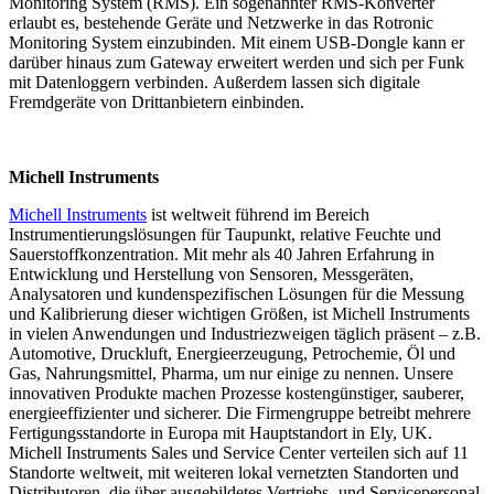
Monitoring System (RMS). Ein sogenannter RMS-Konverter
erlaubt es, bestehende Geräte und Netzwerke in das Rotronic
Monitoring System einzubinden. Mit einem USB-Dongle kann er
darüber hinaus zum Gateway erweitert werden und sich per Funk
mit Datenloggern verbinden. Außerdem lassen sich digitale
Fremdgeräte von Drittanbietern einbinden.
Michell Instruments
Michell Instruments
ist weltweit führend im Bereich
Instrumentierungslösungen für Taupunkt, relative Feuchte und
Sauerstoffkonzentration. Mit mehr als 40 Jahren Erfahrung in
Entwicklung und Herstellung von Sensoren, Messgeräten,
Analysatoren und kundenspezifischen Lösungen für die Messung
und Kalibrierung dieser wichtigen Größen, ist Michell Instruments
in vielen Anwendungen und Industriezweigen täglich präsent – z.B.
Automotive, Druckluft, Energieerzeugung, Petrochemie, Öl und
Gas, Nahrungsmittel, Pharma, um nur einige zu nennen. Unsere
innovativen Produkte machen Prozesse kostengünstiger, sauberer,
energieeffizienter und sicherer. Die Firmengruppe betreibt mehrere
Fertigungsstandorte in Europa mit Hauptstandort in Ely, UK.
Michell Instruments Sales und Service Center verteilen sich auf 11
Standorte weltweit, mit weiteren lokal vernetzten Standorten und
Distributoren, die über ausgebildetes Vertriebs- und Servicepersonal