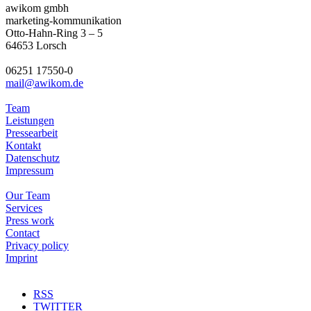
awikom gmbh
marketing-kommunikation
Otto-Hahn-Ring 3 – 5
64653 Lorsch
06251 17550-0
mail@awikom.de
Team
Leistungen
Pressearbeit
Kontakt
Datenschutz
Impressum
Our Team
Services
Press work
Contact
Privacy policy
Imprint
RSS
TWITTER