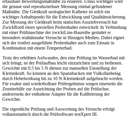
erfassbare Bewertungsmaßstäbe zu eruieren. Umso wichtiger wird
die genaue und reproduzierbare Messung einmal gefundener
Maßstäbe. Die Gleitkraft urologischer Katheter ist solch ein
wichtiger Anhaltspunkt für die Entwicklung und Qualitätssicherung.
Zur Messung der Gleitkraft beim statischen Ausziehversuch hat
ZwickRoell einen speziellen Probenhalter entwickelt: In Verbindung
mit einer Prüfmaschine der zwickiLine-Baureihe gestattet er
besonders realitätsnahe Versuche in flüssigen Medien. Dabei eignet
sich der rostfrei ausgeführte Probenhalter auch zum Einsatz in
Kombination mit einem Temperierbad.
Trotz des erhöhten Aufwandes, den eine Prüfung im Wasserbad mit
sich bringt, ist der Prüfaufbau leicht einzurichten und zu bedienen.
Gewichte mit 0,5 bis 5 N dienen zur manuellen Einstellung der
Klemmkraft. So können an den Spannbacken mit Vulkollanbelag
durch Hebelwirkung bis zu 10 N Klemmkraft aufgebracht werden.
Für exakte und wiederholbare Prüfergebnisse sorgen einerseits die
Zentrierhilfe zur Ausrichtung der Proben auf die Prüfachse,
andererseits der enthaltene Adapter für die Kalibrierung der
Gewichte.
Die eigentliche Prüfung und Auswertung des Versuchs erfolgt
vollautomatisch durch die Prüfsoftware testXpert III.