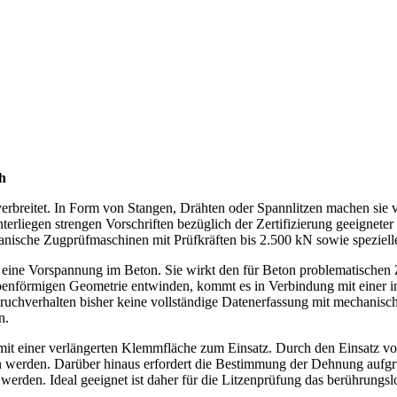
h
t verbreitet. In Form von Stangen, Drähten oder Spannlitzen machen si
nterliegen strengen Vorschriften bezüglich der Zertifizierung geeignet
anische Zugprüfmaschinen mit Prüfkräften bis 2.500 kN sowie speziell
eine Vorspannung im Beton. Sie wirkt den für Beton problematischen Zu
ubenförmigen Geometrie entwinden, kommt es in Verbindung mit einer
Bruchverhalten bisher keine vollständige Daten­erfassung mit mechanis
n.
t einer verlängerten Klemmfläche zum Einsatz. Durch den Einsatz von
 werden. Darüber hinaus erfordert die Bestimmung der Dehnung aufgr
rden. Ideal geeignet ist daher für die Litzenprüfung das berührungsl