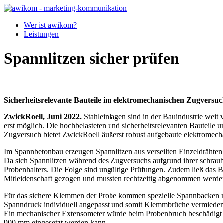
Wer ist awikom?
Leistungen
Spannlitzen sicher prüfen
Sicherheitsrelevante Bauteile im elektromechanischen Zugversuc
ZwickRoell, Juni 2022.
Stahleinlagen sind in der Bauindustrie wei
erst möglich. Die hochbelasteten und sicherheitsrelevanten Bauteile u
Zugversuch bietet ZwickRoell äußerst robust aufgebaute elektromech
Im Spannbetonbau erzeugen Spannlitzen aus verseilten Einzeldrähten 
Da sich Spannlitzen während des Zugversuchs aufgrund ihrer schra
Probenhalters. Die Folge sind ungültige Prüfungen. Zudem ließ das 
Mitleidenschaft gezogen und mussten rechtzeitig abgenommen werde
Für das sichere Klemmen der Probe kommen spezielle Spannbacken mi
Spanndruck individuell angepasst und somit Klemmbrüche vermieden
Ein mechanischer Extensometer würde beim Probenbruch beschädigt we
900 mm eingesetzt werden kann.