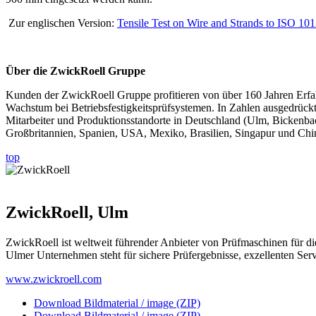
Zur englischen Version:
Tensile Test on Wire and Strands to ISO 10
Über die ZwickRoell Gruppe
Kunden der ZwickRoell Gruppe profitieren von über 160 Jahren Erfahru
Wachstum bei Betriebsfestigkeits­prüfsystemen. In Zahlen ausgedrü
Mitarbeiter und Produktionsstandorte in Deutschland (Ulm, Bickenbac
Großbritannien, Spanien, USA, Mexiko, Brasilien, Singapur und Chin
top
ZwickRoell, Ulm
ZwickRoell ist weltweit führender Anbieter von Prüfmaschinen für di
Ulmer Unternehmen steht für sichere Prüfergebnisse, exzellenten Servi
www.zwickroell.com
Download Bildmaterial / image (ZIP)
Download Bildmaterial / image (ZIP)