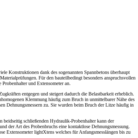
e viele Konstruktionen dank des sogenannten Spannbetons überhaupt
er Materialprüfungen. Für den bauteilbedingt besonders anspruchsvollen
e Probenhalter und Extensometer an.
gkräften entgegen und steigert dadurch die Belastbarkeit erheblich.
 inhomogenen Klemmung häufig zum Bruch in unmittelbarer Nähe des
chen Dehnungsmessern zu. Sie wurden beim Bruch der Litze häufig in
 beidseitig schließenden Hydraulik-Probenhalter kann der
und der Art des Probenbruchs eine kontaktlose Dehnungsmessung.
ose Extensometer lightXtens welches für Anfangsmesslängen bis zu