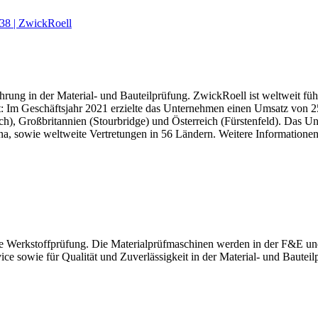
138 | ZwickRoell
ng in der Material- und Bauteilprüfung. ZwickRoell ist weltweit führe
ckt: Im Geschäftsjahr 2021 erzielte das Unternehmen einen Umsatz vo
h), Großbritannien (Stourbridge) und Österreich (Fürstenfeld). Das U
a, sowie weltweite Vertretungen in 56 Ländern. Weitere Informatione
e Werkstoffprüfung. Die Materialprüfmaschinen werden in der F&E und 
ce sowie für Qualität und Zuverlässigkeit in der Material- und Bauteil