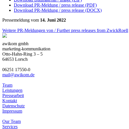
Download PR-Meldung / press release (PDF)
Download PR-Meldung / press release (DOCX)
Pressemeldung vom
14. Juni 2022
Weitere PR-Meldungen von / Further press releases from ZwickRoell
awikom gmbh
marketing-kommunikation
Otto-Hahn-Ring 3 – 5
64653 Lorsch
06251 17550-0
mail@awikom.de
Team
Leistungen
Pressearbeit
Kontakt
Datenschutz
Impressum
Our Team
Services