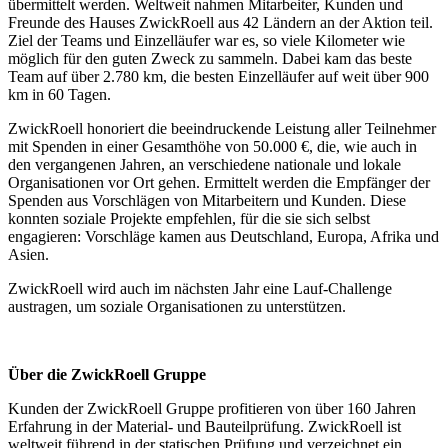
übermittelt werden. Weltweit nahmen Mitarbeiter, Kunden und
Freunde des Hauses ZwickRoell aus 42 Ländern an der Aktion teil.
Ziel der Teams und Einzelläufer war es, so viele Kilometer wie
möglich für den guten Zweck zu sammeln. Dabei kam das beste
Team auf über 2.780 km, die besten Einzelläufer auf weit über 900
km in 60 Tagen.
ZwickRoell honoriert die beeindruckende Leistung aller Teilnehmer
mit Spenden in einer Gesamthöhe von 50.000 €, die, wie auch in
den vergangenen Jahren, an verschiedene nationale und lokale
Organisationen vor Ort gehen. Ermittelt werden die Empfänger der
Spenden aus Vorschlägen von Mitarbeitern und Kunden. Diese
konnten soziale Projekte empfehlen, für die sie sich selbst
engagieren: Vorschläge kamen aus Deutschland, Europa, Afrika und
Asien.
ZwickRoell wird auch im nächsten Jahr eine Lauf-Challenge
austragen, um soziale Organisationen zu unterstützen.
Über die ZwickRoell Gruppe
Kunden der ZwickRoell Gruppe profitieren von über 160 Jahren
Erfahrung in der Material- und Bauteilprüfung. ZwickRoell ist
weltweit führend in der statischen Prüfung und verzeichnet ein