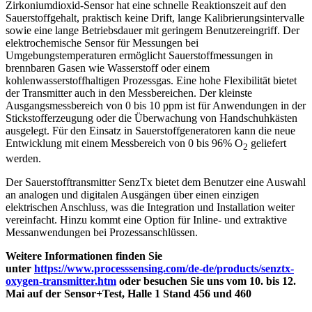
Zirkoniumdioxid-Sensor hat eine schnelle Reaktionszeit auf den
Sauerstoffgehalt, praktisch keine Drift, lange Kalibrierungs­intervalle
sowie eine lange Betriebsdauer mit geringem Benutzereingriff. Der
elektrochemische Sensor für Messungen bei
Umgebungstemperaturen ermöglicht Sauerstoffmessungen in
brennbaren Gasen wie Wasserstoff oder einem
kohlenwasserstoffhaltigen Prozessgas. Eine hohe Flexibilität bietet
der Transmitter auch in den Messbereichen. Der kleinste
Ausgangsmessbereich von 0 bis 10 ppm ist für Anwendungen in der
Stickstofferzeugung oder die Überwachung von Handschuhkästen
ausgelegt. Für den Einsatz in Sauerstoffgeneratoren kann die neue
Entwicklung mit einem Messbereich von 0 bis 96% O
geliefert
2
werden.
Der Sauerstofftransmitter SenzTx bietet dem Benutzer eine Auswahl
an analogen und digitalen Ausgängen über einen einzigen
elektrischen Anschluss, was die Integration und Installation weiter
vereinfacht. Hinzu kommt eine Option für Inline- und extraktive
Messanwendungen bei Prozessanschlüssen.
Weitere Informationen finden Sie
unter
https://www.processsensing.com/de-de/products/senztx-
oxygen-transmitter.htm
oder besuchen Sie uns vom 10. bis 12.
Mai auf der
Sensor+Test,
Halle 1 Stand 456 und 460