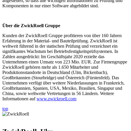
angesteuert, so dass alle wichtigen Informationen zu Prüfung und
Komponenten in nur einer Software abgebildet sind.
Über die ZwickRoell Gruppe
Kunden der ZwickRoell Gruppe profitieren von über 160 Jahren
Erfahrung in der Material- und Bauteilprüfung. ZwickRoell ist
weltweit führend in der statischen Prüfung und verzeichnet ein
signifikantes Wachstum bei Betriebsfestigkeits­prüfsystemen. In
Zahlen ausgedrückt: Im Geschäftsjahr 2020 erzielte das
Unternehmen einen Umsatz von 223 Mio. EUR. Zur Firmengruppe
ZwickRoell gehören mehr als 1.650 Mitarbeiter und
Produktionsstandorte in Deutschland (Ulm, Bickenbach),
Großbritannien (Stourbridge) und Österreich (Fürstenfeld). Das
Unternehmen verfügt über weitere Niederlassungen in Frankreich,
Großbritannien, Spanien, USA, Mexiko, Brasilien, Singapur und
China, sowie weltweite Vertretungen in 56 Ländern. Weitere
Informationen auf
www.zwickroell.com
top