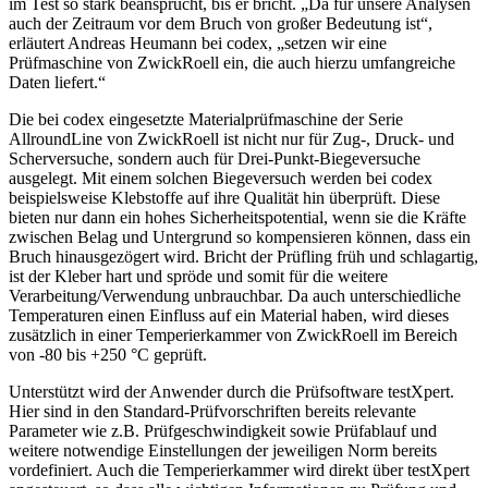
im Test so stark beansprucht, bis er bricht. „Da für unsere Analysen
auch der Zeitraum vor dem Bruch von großer Bedeutung ist“,
erläutert Andreas Heumann bei codex, „setzen wir eine
Prüfmaschine von ZwickRoell ein, die auch hierzu umfangreiche
Daten liefert.“
Die bei codex eingesetzte Materialprüfmaschine der Serie
AllroundLine von ZwickRoell ist nicht nur für Zug-, Druck- und
Scherversuche, sondern auch für Drei-Punkt-Biegeversuche
ausgelegt. Mit einem solchen Biegeversuch werden bei codex
beispielsweise Klebstoffe auf ihre Qualität hin überprüft. Diese
bieten nur dann ein hohes Sicherheitspotential, wenn sie die Kräfte
zwischen Belag und Untergrund so kompensieren können, dass ein
Bruch hinaus­gezögert wird. Bricht der Prüfling früh und schlagartig,
ist der Kleber hart und spröde und somit für die weitere
Verarbeitung/Verwendung unbrauchbar. Da auch unterschiedliche
Temperaturen einen Einfluss auf ein Material haben, wird dieses
zusätzlich in einer Temperierkammer von ZwickRoell im Bereich
von -80 bis +250 °C geprüft.
Unterstützt wird der Anwender durch die Prüfsoftware testXpert.
Hier sind in den Standard-Prüfvorschriften bereits relevante
Parameter wie z.B. Prüfgeschwindigkeit sowie Prüfablauf und
weitere notwendige Einstellungen der jeweiligen Norm bereits
vordefiniert. Auch die Temperierkammer wird direkt über testXpert