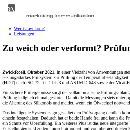
Wer ist awikom?
Leistungen
Zu weich oder verformt? Prüfu
ZwickRoell, Oktober 2021.
In einer Vielzahl von Anwendungen stei
leistungs­starkes Prüfsystem zur Prüfung der Temperaturbeständigkei
(HDT) nach ISO 75 Teil 1 bis 3 und ASTM D 648 sowie der Vicat
Für sichere Prüfergebnisse sorgt der vollautomatische Prüfungsablauf
Prüfung lediglich einmal gestartet. Damit die Messungen stets unter
die Alterung des Silikonöls und meldet, wenn ein Ölwechsel notwendi
Das intelligente Systemdesign gestaltet den Prüfvorgang deutlich kom
einzeln festgehalten. Dadurch hat er beide Hände frei und kann die
ein Schutz vor Überfüllung. Ein weiteres Plus ist das neue integrier
Einstellungen sind zudem logisch gruppiert und von übergeordneten Sy