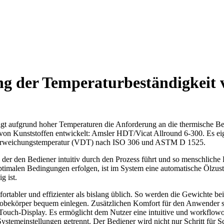
ng der Temperaturbeständigkeit 
gt aufgrund hoher Temperaturen die Anforderung an die thermische Bel
t von Kunststoffen entwickelt: Amsler HDT/Vicat Allround 6-300. Es e
-Erweichungstemperatur (VDT) nach ISO 306 und ASTM D 1525.
, der den Bediener intuitiv durch den Prozess führt und so menschliche
 optimalen Bedingungen erfolgen, ist im System eine automatische Ölzu
g ist.
fortabler und effizienter als bislang üblich. So werden die Gewichte be
 Probekörper bequem einlegen. Zusätzlichen Komfort für den Anwender 
te Touch-Display. Es ermöglicht dem Nutzer eine intuitive und workflo
stemeinstellungen getrennt. Der Bediener wird nicht nur Schritt für Sch