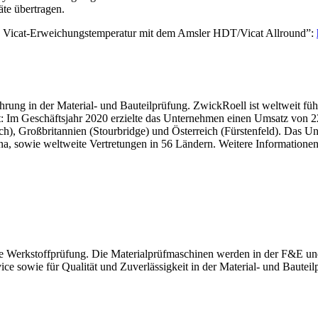
äte übertragen.
 Vicat-Erweichungstemperatur mit dem Amsler HDT/Vicat Allround”:
ng in der Material- und Bauteilprüfung. ZwickRoell ist weltweit führe
ckt: Im Geschäftsjahr 2020 erzielte das Unternehmen einen Umsatz vo
h), Großbritannien (Stourbridge) und Österreich (Fürstenfeld). Das U
a, sowie weltweite Vertretungen in 56 Ländern. Weitere Informatione
e Werkstoffprüfung. Die Materialprüfmaschinen werden in der F&E und 
ce sowie für Qualität und Zuverlässigkeit in der Material- und Bauteil