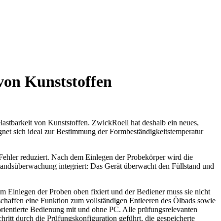
von Kunststoffen
astbarkeit von Kunststoffen. ZwickRoell hat deshalb ein neues,
ignet sich ideal zur Bestimmung der Formbeständigkeitstemperatur
 Fehler reduziert. Nach dem Einlegen der Probekörper wird die
standsüberwachung integriert: Das Gerät überwacht den Füllstand und
im Einlegen der Proben oben fixiert und der Bediener muss sie nicht
schaffen eine Funktion zum vollständigen Entleeren des Ölbads sowie
worientierte Bedienung mit und ohne PC. Alle prüfungsrelevanten
ritt durch die Prüfungskonfiguration geführt, die gespeicherte