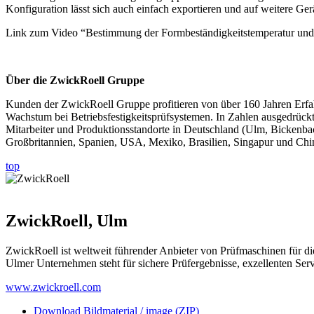
Konfiguration lässt sich auch einfach exportieren und auf weitere Ger
Link zum Video “Bestimmung der Formbeständigkeitstemperatur und
Über die ZwickRoell Gruppe
Kunden der ZwickRoell Gruppe profitieren von über 160 Jahren Erfahru
Wachstum bei Betriebsfestigkeits­prüfsystemen. In Zahlen ausgedrü
Mitarbeiter und Produktionsstandorte in Deutschland (Ulm, Bickenbac
Großbritannien, Spanien, USA, Mexiko, Brasilien, Singapur und Chin
top
ZwickRoell, Ulm
ZwickRoell ist weltweit führender Anbieter von Prüfmaschinen für di
Ulmer Unternehmen steht für sichere Prüfergebnisse, exzellenten Servi
www.zwickroell.com
Download Bildmaterial / image (ZIP)