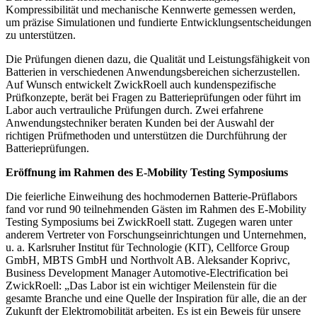
Kompressibilität und mechanische Kennwerte gemessen werden,
um präzise Simulationen und fundierte Entwicklungs­entscheidungen
zu unterstützen.
Die Prüfungen dienen dazu, die Qualität und Leistungsfähigkeit von
Batterien in verschiedenen Anwendungsbereichen sicherzustellen.
Auf Wunsch entwickelt ZwickRoell auch kundenspezifische
Prüfkonzepte, berät bei Fragen zu Batterieprüfungen oder führt im
Labor auch vertrauliche Prüfungen durch. Zwei erfahrene
Anwendungstechniker beraten Kunden bei der Auswahl der
richtigen Prüfmethoden und unterstützen die Durchführung der
Batterieprüfungen.
Eröffnung im Rahmen des E-Mobility Testing Symposiums
Die feierliche Einweihung des hochmodernen Batterie-Prüflabors
fand vor rund 90 teilnehmenden Gästen im Rahmen des E-Mobility
Testing Symposiums bei ZwickRoell statt. Zugegen waren unter
anderem Vertreter von Forschungseinrichtungen und Unternehmen,
u. a. Karlsruher Institut für Technologie (KIT), Cellforce Group
GmbH, MBTS GmbH und Northvolt AB. Aleksander Koprivc,
Business Development Manager Automotive-Electrification bei
ZwickRoell: „Das Labor ist ein wichtiger Meilenstein für die
gesamte Branche und eine Quelle der Inspiration für alle, die an der
Zukunft der Elektromobilität arbeiten. Es ist ein Beweis für unsere